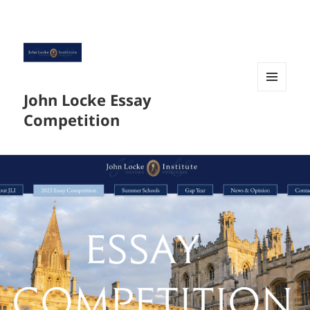
John Locke Essay
菜单和
挂件
Competition