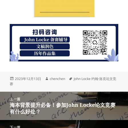
发
作
标
2023年12月13日
chenchen
John Locke 约翰·洛克论文竞
布
者
签
赛
于
文
上一篇
章
海本背景提升必备！参加John Locke论文竞赛
上
导
有什么好处？
篇
航
文
章：
下一篇