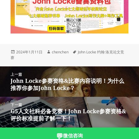
发
作
标
2024年1月11日
chenchen
John Locke 约翰·洛克论文竞
布
者
签
赛
于
文
上一篇
章
John Locke参赛资格&比赛内容说明！为什么
上
导
推荐你参加John Locke？
篇
航
文
章：
下一篇
G5人文社科必备竞赛！​John Locke参赛资格&
下
评价标准提前了解一下！
篇
文
章：
💬
微信咨询
沪ICP备2023003166号-3