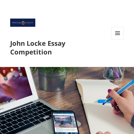
John Locke Essay
菜单和
挂件
Competition