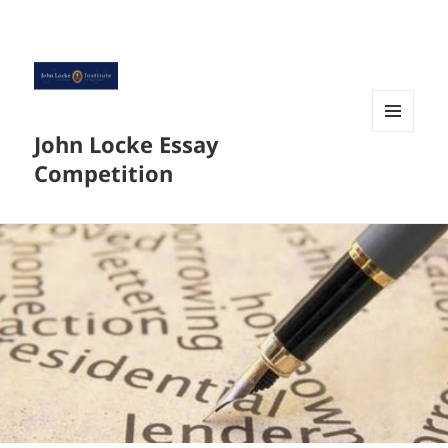
John Locke Essay
菜单和
挂件
Competition