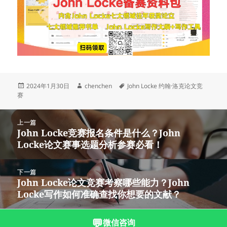
发
作
标
2024年1月30日
chenchen
John Locke 约翰·洛克论文竞
布
者
签
赛
于
文
上一篇
章
John Locke竞赛报名条件是什么？John
上
导
Locke论文赛事选题分析参赛必看！
篇
航
文
章：
下一篇
John Locke论文竞赛考察哪些能力？John
下
Locke写作如何准确查找你想要的文献？
篇
文
章：
💬
微信咨询
沪ICP备2023003166号-3