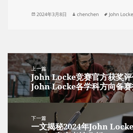
发
作
标
2024年3月8日
chenchen
John Lo
布
者
签
于
文
章
上一篇
John Locke竞赛官方获
导
上
John Locke各学科方向备
航
篇
文
章：
下一篇
一文揭秘2024年John Loc
下