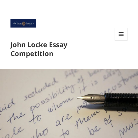
John Locke Essay
菜单和
挂件
Competition