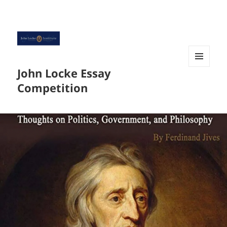
John Locke Essay
菜单和
挂件
Competition