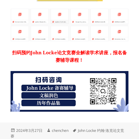
扫码预约John Locke论文竞赛全解读学术讲座，报名备
赛辅导课程！
发
作
标
2024年3月27日
chenchen
John Locke 约翰·洛克论文竞
布
者
签
赛