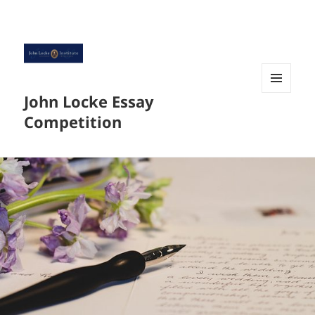
John Locke Essay
菜单和
挂件
Competition