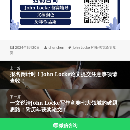
发
作
标
2024年5月20日
chenchen
John Locke 约翰·洛克论文竞
布
者
签
赛
于
文
上一篇
章
报名倒计时！John Locke论文提交注意事项请
上
导
查收！
篇
航
文
章：
下一篇
一文说清John Locke写作竞赛七大领域的破题
下
思路！附历年获奖论文！
篇
文
章：
💬
微信咨询
沪ICP备2023003166号-3