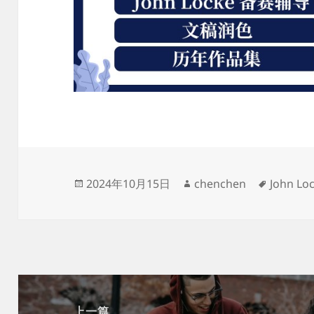
发
作
标
2024年10月15日
chenchen
John 
布
者
签
于
文
章
上一篇