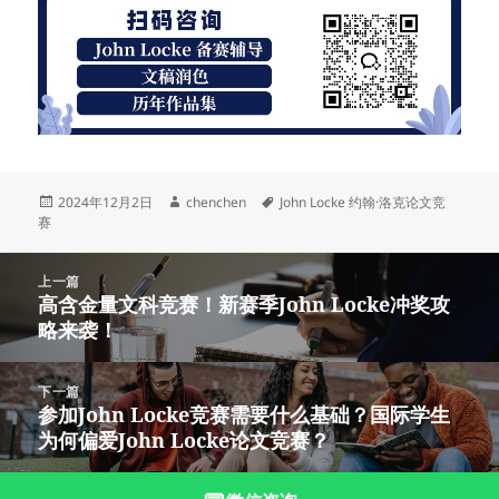
发
作
标
2024年12月2日
chenchen
John Locke 约翰·洛克论文竞
布
者
签
赛
于
文
上一篇
章
高含金量文科竞赛！新赛季John Locke冲奖攻
上
导
略来袭！
篇
航
文
章：
下一篇
参加John Locke竞赛需要什么基础？国际学生
下
为何偏爱John Locke论文竞赛？
篇
文
章：