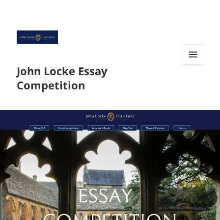
John Locke Essay
菜单和
挂件
Competition