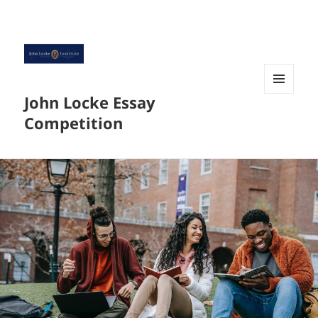
John Locke Essay
菜单和
挂件
Competition