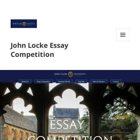
John Locke Essay
菜单和
挂件
Competition