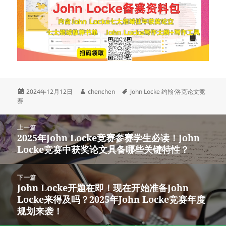
发
作
标
2024年12月12日
chenchen
John Locke 约翰·洛克论文竞
布
者
签
赛
于
文
上一篇
章
2025年John Locke竞赛参赛学生必读！John
上
导
Locke竞赛中获奖论文具备哪些关键特性？
篇
航
文
章：
下一篇
John Locke开题在即！现在开始准备John
下
Locke来得及吗？2025年John Locke竞赛年度
篇
规划来袭！
文
章：