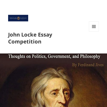
John Locke Essay
菜单和
挂件
Competition