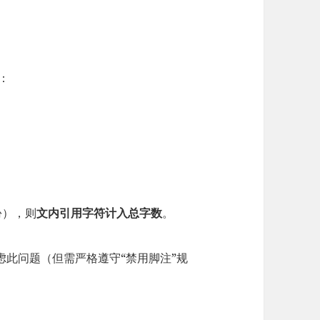
：
），则​
​文内引用字符计入总字数​
​。
此问题（但需严格遵守“禁用脚注”规