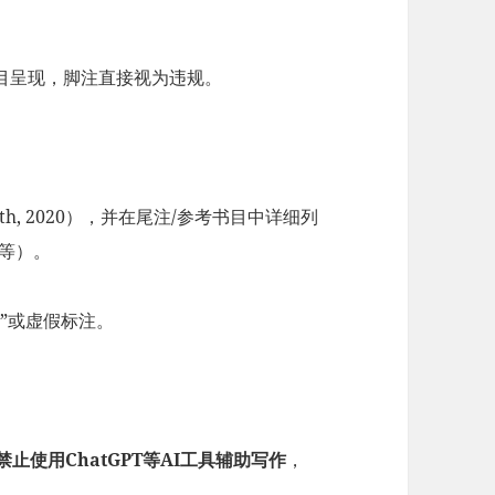
书目呈现，脚注直接视为违规。
h, 2020），并在尾注/参考书目中详细列
等）。
”或虚假标注。
​禁止使用ChatGPT等AI工具辅助写作​
​，