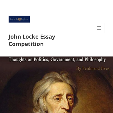
John Locke Essay
菜单和
挂件
Competition