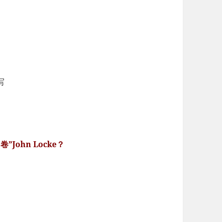
写
John Locke？