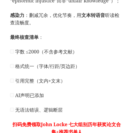
“epistemic injustice”而非“unfair knowledge”）；
感染力
：删减冗余，优化节奏，用
文本转语音
听读检
查流畅度。
最终核查清单
：
字数 ≤2000（不含参考文献）
格式统一（字体/行距/页边距）
引用完整（文内+文末）
AI声明已添加
无语法错误、逻辑断层
扫码免费领取John Locke 七大组别历年获奖论文合
集+推荐书单⇓