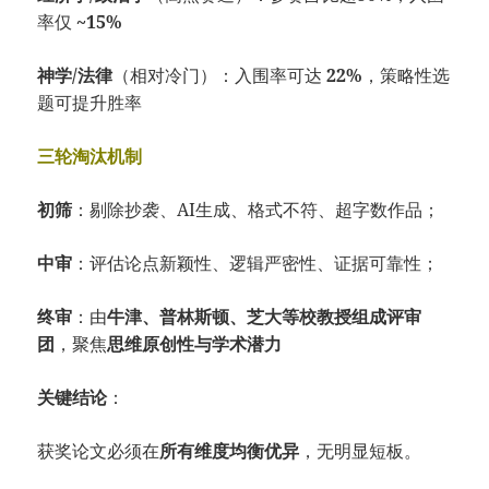
率仅
~15%
神学/法律
（相对冷门）：入围率可达
22%
，策略性选
题可提升胜率
三轮淘汰机制
初筛
：剔除抄袭、AI生成、格式不符、超字数作品；
中审
：评估论点新颖性、逻辑严密性、证据可靠性；
终审
：由
牛津、普林斯顿、芝大等校教授组成评审
团
，聚焦
思维原创性与学术潜力
关键结论
：
获奖论文必须在
所有维度均衡优异
，无明显短板。