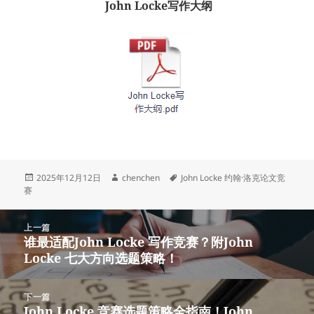
John Locke写作大纲
发
作
标
2025年12月12日
chenchen
John Locke 约翰·洛克论文竞
布
者
签
赛
于
文
上一篇
章
谁最适配John Locke 写作竞赛？附John
上
导
Locke 七大方向选题策略！
篇
航
文
章：
下一篇
John Locke 竞赛选题策略全指南！John
下