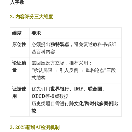
入字数
2. 内容评分三大维度
维度
要求
原创性
必须提出
独特观点
，避免复述教科书或维
基百科内容
论证质
需回应反方立场，推荐采用：
量
“承认局限 → 引入反例 → 重构论点”三段
式结构
证据使
优先引用
世界银行、IMF、联合国、
用
OECD
等权威数据；
历史类题目需进行
跨文化/跨时代多案例比
较
3. 2025新增AI检测机制