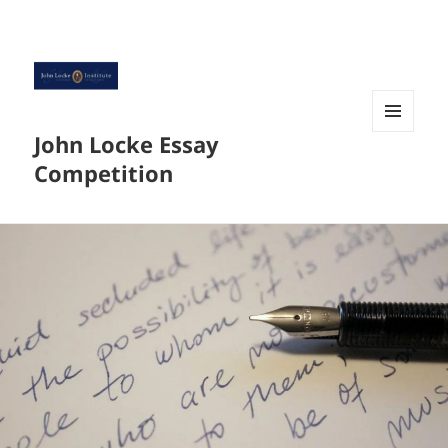
John Locke Essay
菜单和
挂件
Competition