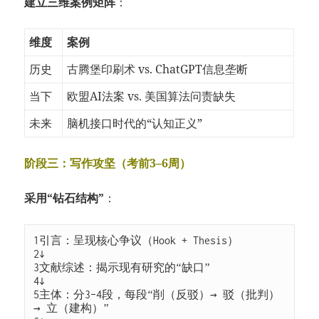
建立三维案例矩阵
：
维度
案例
历史
古腾堡印刷术 vs. ChatGPT信息垄断
当下
欧盟AI法案 vs. 美国算法问责缺失
未来
脑机接口时代的“认知正义”
阶段三：写作攻坚（考前3–6周）
采用“钻石结构”
：
1
2
3
4
5
主体：分3–4段，每段“削（反驳）→ 驳（批判）