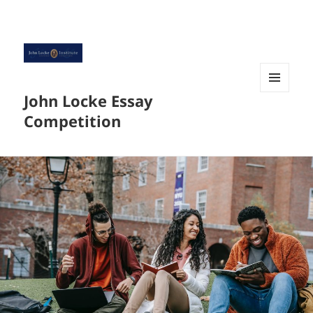
John Locke Essay
菜单和
挂件
Competition