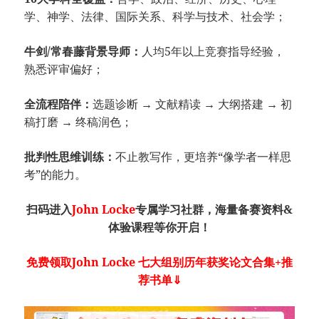
学、神学、法律、国际关系、科学与技术、社会学；
牛剑/常春藤背景导师：
人均5年以上竞赛指导经验，
熟悉评审偏好；
全流程陪伴：
选题诊断 → 文献精读 → 大纲搭建 → 初
稿打磨 → 终稿润色；
批判性思维训练：
不止教写作，更培养“像学者一样思
考”的能力。
扫码进入
John Locke
专属学习社群，海量备赛资料&
体验课程等你开启！
免费领取John Locke 七大组别历年获奖论文合集+推
荐书单⇓