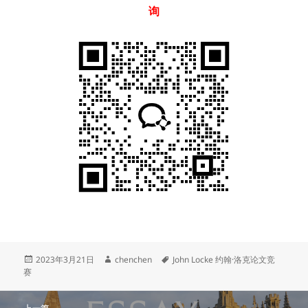
询
发
作
标
2023年3月21日
chenchen
John Locke 约翰·洛克论文竞
布
者
签
赛
于
文