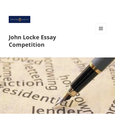
John Locke Essay
菜单和
挂件
Competition