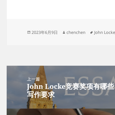
发
作
标
2023年6月9日
chenchen
John Lo
布
者
签
于
文
章
上一篇
John Locke竞赛奖项有哪些？
导
上
写作要求
航
篇
文
章：