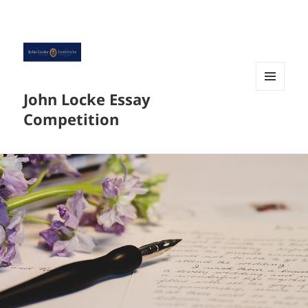
John Locke Essay
菜单和
挂件
Competition