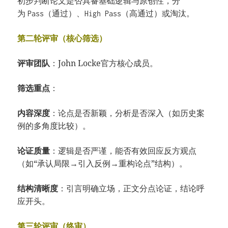
初步判断论文是否具备基础逻辑与原创性，分
为
（通过）、
（高通过）或淘汰。
Pass
High Pass
第二轮评审（核心筛选）
评审团队
：John Locke官方核心成员。
筛选重点
：
内容深度
：论点是否新颖，分析是否深入（如历史案
例的多角度比较）。
论证质量
：逻辑是否严谨，能否有效回应反方观点
（如“承认局限→引入反例→重构论点”结构）。
结构清晰度
：引言明确立场，正文分点论证，结论呼
应开头。
第三轮评审（终审）