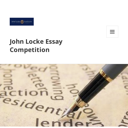
John Locke Essay
菜单和
挂件
Competition