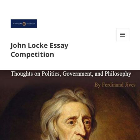
John Locke Essay
菜单和
挂件
Competition