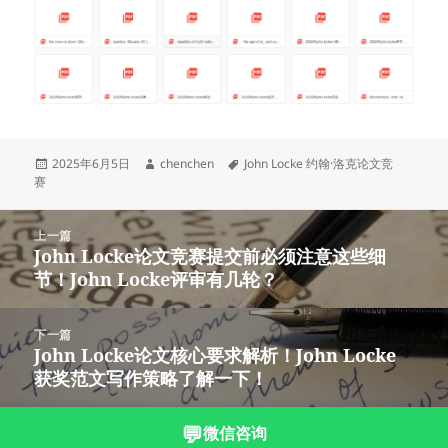
发
作
标
2025年6月5日
chenchen
John Locke 约翰·洛克论文竞
布
者
签
赛
于
文
上一篇
章
John Locke论文竞赛提交前必须注意这些细
上
导
节！John Locke评审有几轮？
篇
航
文
章：
下一篇
John Locke论文核心要求解析！John Locke
下
获奖范文写作策略了解一下！
篇
文
章：
💬
微信咨询
沪ICP备2023003166号-3