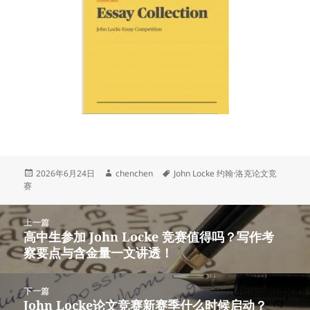
发
作
标
2026年6月24日
chenchen
John Locke 约翰·洛克论文竞
布
者
签
赛
于
文
上一篇
章
高中生参加 John Locke 竞赛值得吗？写作考
上
导
察要点与含金量一文讲透！
篇
航
文
章：
下一篇
John Locke论文竞赛新赛季什么时候启动？
下