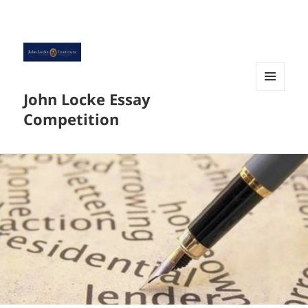
John Locke Essay
菜单和
挂件
Competition