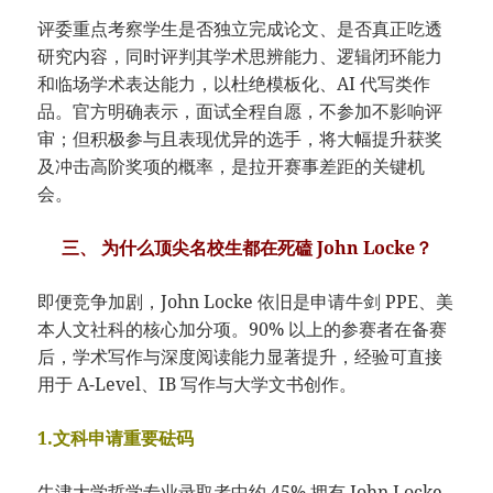
评委重点考察学生是否独立完成论文、是否真正吃透
研究内容，同时评判其学术思辨能力、逻辑闭环能力
和临场学术表达能力，以杜绝模板化、AI 代写类作
品。官方明确表示，面试全程自愿，不参加不影响评
审；但积极参与且表现优异的选手，将大幅提升获奖
及冲击高阶奖项的概率，是拉开赛事差距的关键机
会。
三、 为什么顶尖名校生都在死磕 John Locke？
即便竞争加剧，John Locke 依旧是申请牛剑 PPE、美
本人文社科的核心加分项。90% 以上的参赛者在备赛
后，学术写作与深度阅读能力显著提升，经验可直接
用于 A-Level、IB 写作与大学文书创作。
1.文科申请重要砝码
牛津大学哲学专业录取者中约 45% 拥有 John Locke