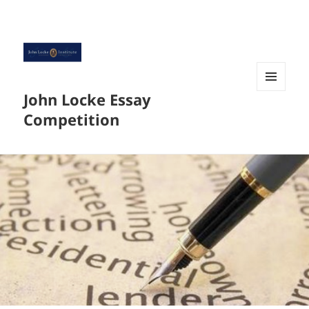
John Locke Essay
菜单和
挂件
Competition