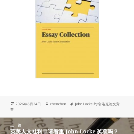
发
作
标
2026年6月24日
chenchen
John Locke 约翰·洛克论文竞
布
者
签
赛
于
文
上一篇
章
英美人文社科申请看重 John Locke 奖项吗？
上